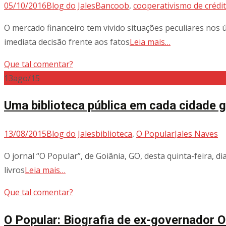
05/10/2016
Blog do Jales
Bancoob
,
cooperativismo de crédi
O mercado financeiro tem vivido situações peculiares nos
imediata decisão frente aos fatos
Leia mais…
Que tal comentar?
13
ago/15
Uma biblioteca pública em cada cidade 
13/08/2015
Blog do Jales
biblioteca
,
O Popular
Jales Naves
O jornal “O Popular”, de Goiânia, GO, desta quinta-feira, 
livros
Leia mais…
Que tal comentar?
O Popular: Biografia de ex-governador O