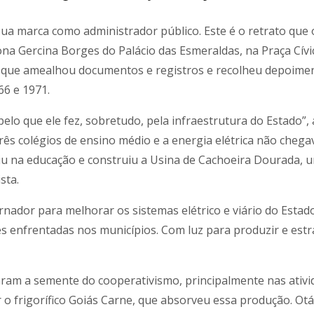
 marca como administrador público. Este é o retrato que o 
na Gercina Borges do Palácio das Esmeraldas, na Praça Cívic
r, que amealhou documentos e registros e recolheu depoim
66 e 1971.
pelo que ele fez, sobretudo, pela infraestrutura do Estado”,
ês colégios de ensino médio e a energia elétrica não chegav
u na educação e construiu a Usina de Cachoeira Dourada, u
sta.
nador para melhorar os sistemas elétrico e viário do Estad
dades enfrentadas nos municípios. Com luz para produzir e e
aram a semente do cooperativismo, principalmente nas ativi
 o frigorífico Goiás Carne, que absorveu essa produção. Otá