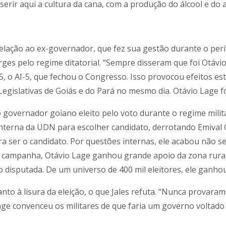
rir aqui a cultura da cana, com a produção do álcool e do a
 relação ao ex-governador, que fez sua gestão durante o per
s pelo regime ditatorial. “Sempre disseram que foi Otávio
l 5, o AI-5, que fechou o Congresso. Isso provocou efeitos e
 Legislativas de Goiás e do Pará no mesmo dia. Otávio Lage
o governador goiano eleito pelo voto durante o regime mili
nterna da UDN para escolher candidato, derrotando Emival C
 ser o candidato. Por questões internas, ele acabou não sen
Na campanha, Otávio Lage ganhou grande apoio da zona rura
o disputada. De um universo de 400 mil eleitores, ele ganhou
anto à lisura da eleição, o que Jales refuta. “Nunca prova
Lage convenceu os militares de que faria um governo voltado