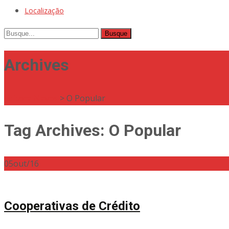
Localização
Busque
por:
Archives
Editora Naves
>
O Popular
Tag Archives: O Popular
05
out/16
Cooperativas de Crédito