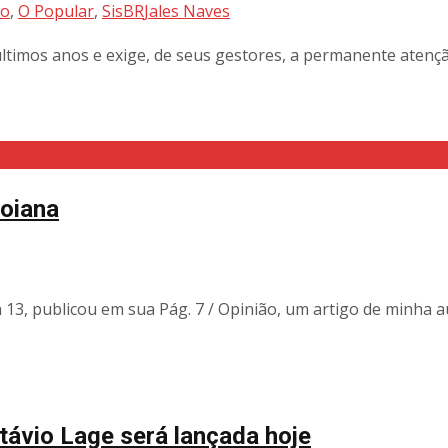
to
,
O Popular
,
SisBR
Jales Naves
 últimos anos e exige, de seus gestores, a permanente aten
goiana
dia 13, publicou em sua Pág. 7 / Opinião, um artigo de minha
távio Lage será lançada hoje