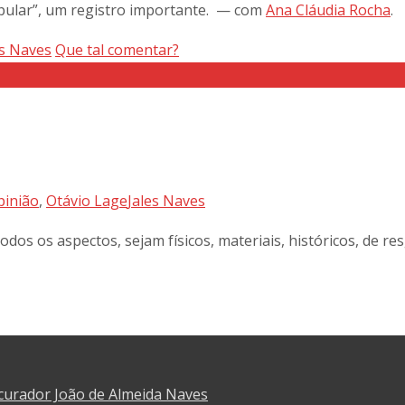
opular”, um registro importante.
— com
Ana Cláudia Rocha
.
es Naves
Que tal comentar?
pinião
,
Otávio Lage
Jales Naves
s os aspectos, sejam físicos, materiais, históricos, de resg
curador João de Almeida Naves