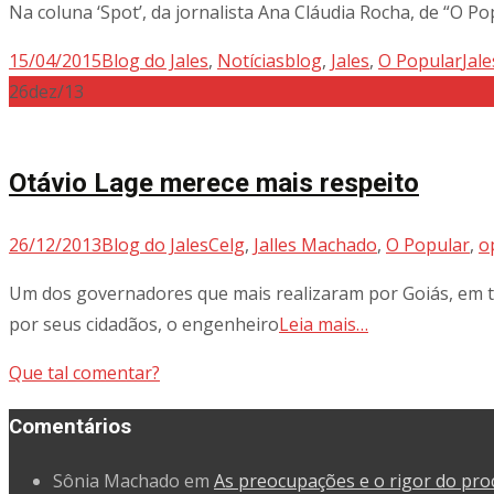
Na coluna ‘Spot’, da jornalista Ana Cláudia Rocha, de “O P
15/04/2015
Blog do Jales
,
Notícias
blog
,
Jales
,
O Popular
Jal
26
dez/13
Otávio Lage merece mais respeito
26/12/2013
Blog do Jales
Celg
,
Jalles Machado
,
O Popular
,
o
Um dos governadores que mais realizaram por Goiás, em todo
por seus cidadãos, o engenheiro
Leia mais…
Que tal comentar?
Comentários
Sônia Machado
em
As preocupações e o rigor do pro