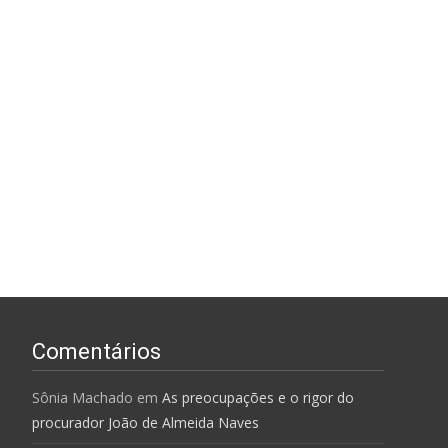
Comentários
Sônia Machado
em
As preocupações e o rigor do
procurador João de Almeida Naves