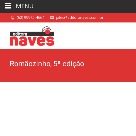
MENU
(62) 99975-4664
jales@editoranaves.com.br
Romãozinho, 5ª edição