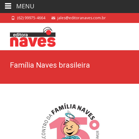
MENU
(62) 99975-4664
jales@editoranaves.com.br
Família Naves brasileira