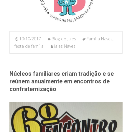
10/10/2017
Blog do Jales
Família Naves
,
festa de família
Jales Naves
Núcleos familiares criam tradição e se
reúnem anualmente em encontros de
confraternização