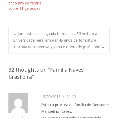
encontro da família
sobre 11 gerações
Post
←
Jornalistas da segunda turma da UFG voltam à
Universidade para lembrar 45 anos de formatura
História da imprensa goiana e o livro de José Lobo
→
navigation
32 thoughts on “
Família Naves
brasileira
”
15/05/2018 às 21:15
Estou a procura da família de Deusdete
Manoelino Naves.
Meu pai é registrado no nome dele,