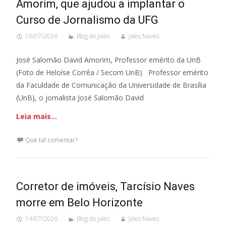
Amorim, que ajudou a implantar o
Curso de Jornalismo da UFG
16/07/2026
Blog do Jales
Jales Naves
José Salomão David Amorim, Professor emérito da UnB
(Foto de Heloíse Corrêa / Secom UnB) Pro­fes­sor emé­rito
da Facul­dade de Comu­ni­ca­ção da Uni­ver­si­dade de Bra­sí­lia
(UnB), o jornalista José Salo­mão David
Leia mais…
Que tal comentar?
Corretor de imóveis, Tarcísio Naves
morre em Belo Horizonte
14/07/2026
Blog do Jales
Jales Naves