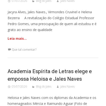
07/07/2026
Blog do Jales
Jales Naves
Jacyra Alves, Jales Naves., Virmondes Cruvinel e Helena
Bezerra A revitalização do Colégio Estadual Professor
Pedro Gomes, uma preocupação de quem ali estudou e é
grato ao ensino de qualidade
Leia mais…
Que tal comentar?
Academia Espírita de Letras elege e
empossa Heloisa e Jales Naves
05/07/2026
Blog do Jales
Jales Naves
Heloisa e Jales Naves com os diplomas da Academia e os
homenageados Mércia e Raimundo Aguiar (Foto de