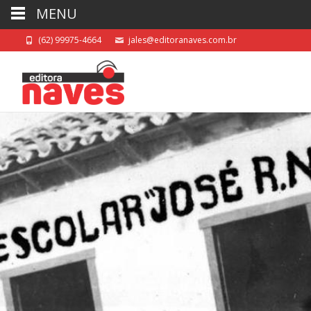
MENU
(62) 99975-4664
jales@editoranaves.com.br