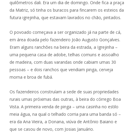
quilômetros dali. Era um dia de domingo. Onde fica a praça
da Matriz, só tinha os buracos para fincarem os esteios da
futura igrejinha, que estavam lavrados no chão, pintados.
O povoado começava a ser organizado já na parte de cá,
em área doada pelo fazendeiro João Augusto Gonçalves.
Eram alguns ranchões na beira da estrada, a Igrejinha –
uma pequena casa de adobe, telhas comuns e assoalho
de madeira, com duas varandas onde cabiam umas 30
pessoas – e dois ranchos que vendiam pinga, cerveja
morna e broa de fubá.
Os fazendeiros construíam a sede de suas propriedades
rurais umas próximas das outras, à beira do córrego Boa
Vista. A primeira venda de pinga – uma casinha no estilo
meia água, na qual o telhado corria para uma banda só –
era da Ana Vieira, a Donana, viúva de Antônio Baiano e
que se casou de novo, com Josias Januário.