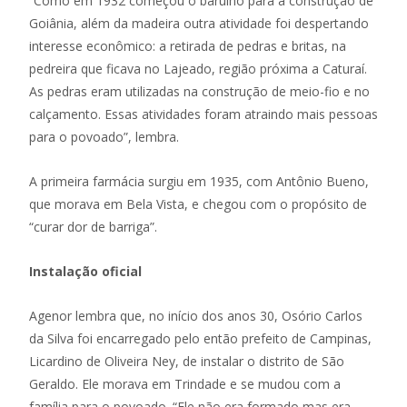
“Como em 1932 começou o barulho para a construção de
Goiânia, além da madeira outra atividade foi despertando
interesse econômico: a retirada de pedras e britas, na
pedreira que ficava no Lajeado, região próxima a Caturaí.
As pedras eram utilizadas na construção de meio-fio e no
calçamento. Essas atividades foram atraindo mais pessoas
para o povoado”, lembra.
A primeira farmácia surgiu em 1935, com Antônio Bueno,
que morava em Bela Vista, e chegou com o propósito de
“curar dor de barriga”.
Instalação oficial
Agenor lembra que, no início dos anos 30, Osório Carlos
da Silva foi encarregado pelo então prefeito de Campinas,
Licardino de Oliveira Ney, de instalar o distrito de São
Geraldo. Ele morava em Trindade e se mudou com a
família para o povoado. “Ele não era formado mas era