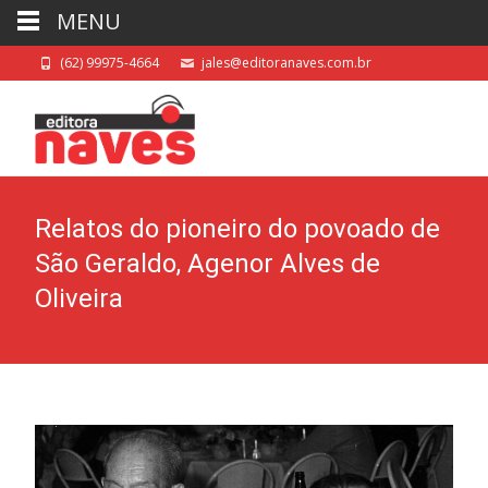
MENU
(62) 99975-4664
jales@editoranaves.com.br
Relatos do pioneiro do povoado de
São Geraldo, Agenor Alves de
Oliveira