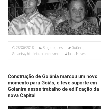
28/06/2018
Blog do Jales
Goiânia
,
Goianira
,
história
,
pioneirismo
Jales Naves
Construção de Goiânia marcou um novo
momento para Goiás, e teve suporte em
Goianira nesse trabalho de edificação da
nova Capital