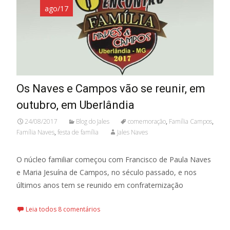
ago/17
Os Naves e Campos vão se reunir, em
outubro, em Uberlândia
24/08/2017
Blog do Jales
comemoração
,
Família Campos
,
Família Naves
,
festa de família
Jales Naves
O núcleo familiar começou com Francisco de Paula Naves
e Maria Jesuína de Campos, no século passado, e nos
últimos anos tem se reunido em confraternização
Leia todos 8 comentários