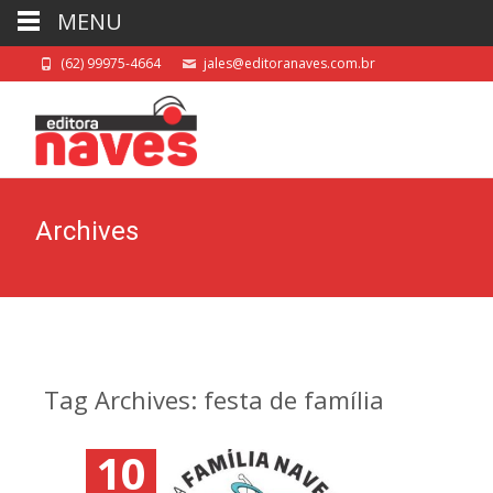
MENU
(62) 99975-4664
jales@editoranaves.com.br
Archives
Tag Archives: festa de família
10