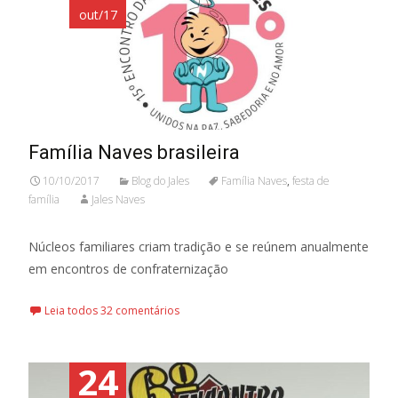
out/17
Família Naves brasileira
10/10/2017
Blog do Jales
Família Naves
,
festa de
família
Jales Naves
Núcleos familiares criam tradição e se reúnem anualmente
em encontros de confraternização
Leia todos 32 comentários
24