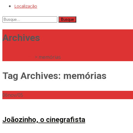
Localização
Busque
por:
Archives
Editora Naves
>
memórias
Tag Archives: memórias
06
nov/05
Joãozinho, o cinegrafista