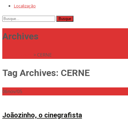
Localização
Busque
por:
Archives
Editora Naves
>
CERNE
Tag Archives: CERNE
06
nov/05
Joãozinho, o cinegrafista