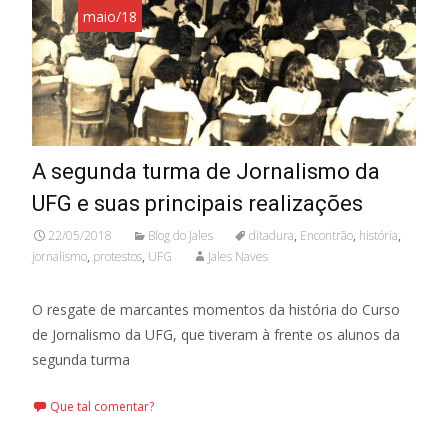
maio/18
A segunda turma de Jornalismo da
UFG e suas principais realizações
22/05/2018
Blog do Jales
ditadura
,
Encontrão
,
história
,
jornalismo
,
protestos
,
UFG
Jales Naves
O resgate de marcantes momentos da história do Curso
de Jornalismo da UFG, que tiveram à frente os alunos da
segunda turma
Que tal comentar?