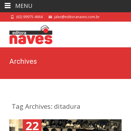
MENU
(62) 99975-4664
jales@editoranaves.com.br
Archives
Tag Archives: ditadura
22