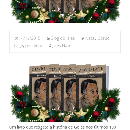
14/12/2015
Blog do Jales
Natal
,
Otávio
Lage
,
presente
Jales Naves
Um livro que resgata a história de Goiás nos últimos 100