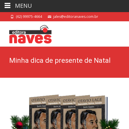
MENU
(62) 99975-4664
jales@editoranaves.com.br
Minha dica de presente de Natal