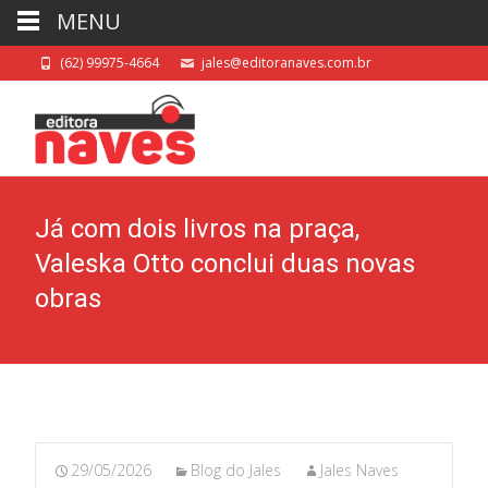
MENU
(62) 99975-4664
jales@editoranaves.com.br
Já com dois livros na praça,
Valeska Otto conclui duas novas
obras
29/05/2026
Blog do Jales
Jales Naves