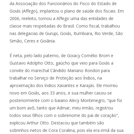
da Associação dos Funcionários do Fisco do Estado de
Goiás (Affego), implantou o plano de saúde dos fiscais. Em
2006, reeleito, tornou a Affego uma das entidades de
classe mais respeitadas do Brasil. Como fiscal, trabalhou
nas delegacias de Gurupi, Goiás, Itumbiara, Rio Verde, São
Simão, Ceres e Goiânia.
É neta, pelo lado paterno, de Goiacy Cornélio Brom e
Gustavo Adolpho Otto, gaúcho que veio para Goiás a
convite do marechal Cândido Mariano Rondon para
trabalhar no Serviço de Proteção aos Índios, na
aproximação dos índios Xavantes e Karajás. Ele morreu
novo em Goiás, aos 33 anos, e sua mulher casou-se
posteriormente com o baiano Alecy Montenegro, “que foi
um bom avô, tanto que Admar, meu irmão, registrou
todos seus filhos com o sobrenome do pai de coração”,
explicou Arthur Otto. Destacou que também são
sobrinhos-netos de Cora Coralina, pois ela era irmã da sua