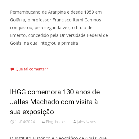
Pernambucano de Araripina e desde 1959 em
Goiânia, o professor Francisco Itami Campos
conquistou, pela segunda vez, o título de
Emérito, concedido pela Universidade Federal de
Goiás, na qual integrou a primeira
Leia mais…
Que tal comentar?
IHGG comemora 130 anos de
Jalles Machado com visita à
sua exposição
11/04/2024
Blog do Jales
Jales Naves
O Instituto Histórico e Geográfico de Goiás, que