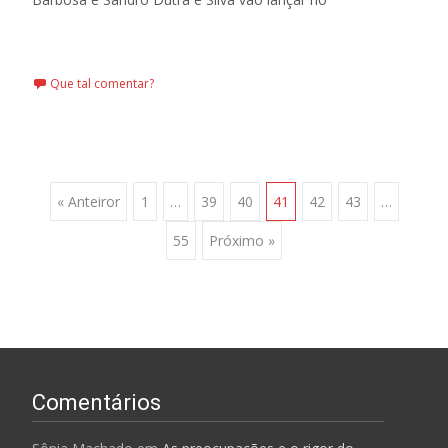
Leia mais…
Que tal comentar?
Posts
« Anteiror
1
…
39
40
41
42
43
…
55
Próximo »
navigation
Comentários