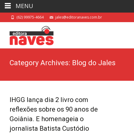
MENU
(62) 99975-4664
jales@editoranaves.com.br
Category Archives: Blog do Jales
IHGG lança dia 2 livro com
reflexões sobre os 90 anos de
Goiânia. E homenageia o
jornalista Batista Custódio