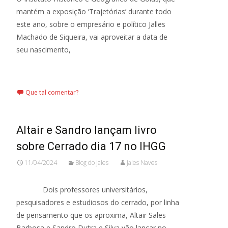
mantém a exposição ‘Trajetórias’ durante todo
este ano, sobre o empresário e político Jalles
Machado de Siqueira, vai aproveitar a data de
seu nascimento,
Leia mais…
Que tal comentar?
Altair e Sandro lançam livro
sobre Cerrado dia 17 no IHGG
11/04/2024
Blog do Jales
Jales Naves
Dois professores universitários,
pesquisadores e estudiosos do cerrado, por linha
de pensamento que os aproxima, Altair Sales
Barbosa e Sandro Dutra e Silva vão lançar no