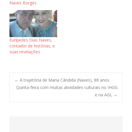
Naves Borges
Eurípedes Dias Naves,
contador de histórias, e
suas revelações
Post
←
A trajetória de Maria Cândida (Naves), 88 anos
Quinta-feira com muitas atividades culturais no IHGG
e na AGL
→
navigation