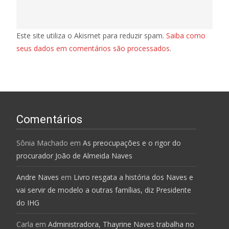
Este site utiliza o Akismet para reduzir spam.
Saiba como
seus dados em comentários são processados
.
Comentários
Sônia Machado
em
As preocupações e o rigor do
procurador João de Almeida Naves
Andre Naves
em
Livro resgata a história dos Naves e
vai servir de modelo a outras famílias, diz Presidente
do IHG
Carla
em
Administradora, Thayrine Naves trabalha no