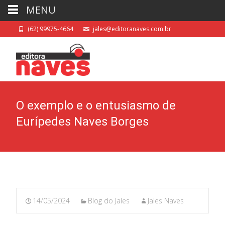
MENU
(62) 99975-4664
jales@editoranaves.com.br
O exemplo e o entusiasmo de
Eurípedes Naves Borges
14/05/2024
Blog do Jales
Jales Naves