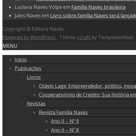
Luciana Naves Volpe
em
Família Naves brasileira
Jales Naves
em
Livro sobre família Naves será lança
Copyright © Editora Naves
Powered by WordPress
, Theme
i-craft
by TemplatesNext.
MENU
Início
Publicações
Livros
Otávio Lage: Empreendedor, político, inov
Cooperativismo de Crédito: Sua história e
Revistas
Revista Família Naves
Ano II – Nº 9
Ano II – Nº 8