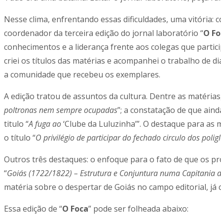
Nesse clima, enfrentando essas dificuldades, uma vitória:
coordenador da terceira edição do jornal laboratório “
O Fo
conhecimentos e a liderança frente aos colegas que partici
criei os títulos das matérias e acompanhei o trabalho de d
a comunidade que recebeu os exemplares.
A edição tratou de assuntos da cultura. Dentre as matérias
poltronas nem sempre ocupadas
”; a constatação de que ain
titulo “
A fuga ao
‘Clube da Luluzinha’”. O destaque para as m
o título “
O privilégio de participar do fechado circulo dos polig
Outros três destaques: o enfoque para o fato de que os pr
“
Goiás (1722/1822) – Estrutura e Conjuntura numa Capitania 
matéria sobre o despertar de Goiás no campo editorial, já c
Essa edição de “
O Foca
” pode ser folheada abaixo: