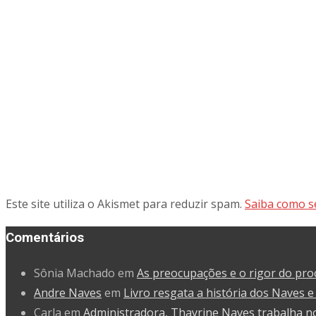
Este site utiliza o Akismet para reduzir spam.
Saiba como s
Comentários
Sônia Machado
em
As preocupações e o rigor do pro
Andre Naves
em
Livro resgata a história dos Naves e 
Carla
em
Administradora, Thayrine Naves trabalha n