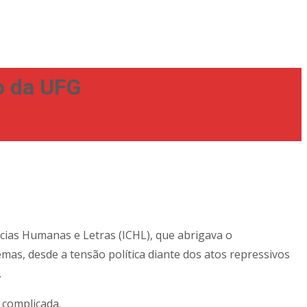
mo da UFG
ências Humanas e Letras (ICHL), que abrigava o
s, desde a tensão política diante dos atos repressivos
.
 complicada.