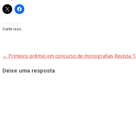
Curtir isso:
←
Primeiro prêmio em concurso de monografias
Revista “
Post
navigation
Deixe uma resposta