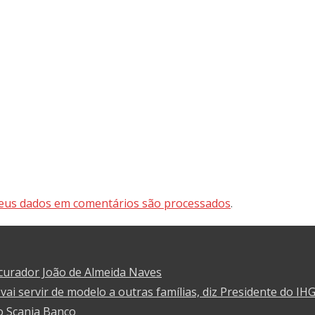
eus dados em comentários são processados
.
curador João de Almeida Naves
vai servir de modelo a outras famílias, diz Presidente do IH
o Scania Banco