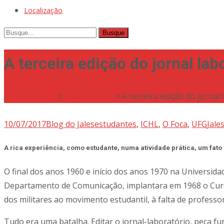
Localização
Busque
por:
A terceira edição do jornal la
Editora Naves
>
Blog do Jales
>
A terceira edição do jornal
10/07/2017
Blog do Jales
estudantes
,
ICHL
,
O Foca
,
UFG
Jale
A rica experiência, como estudante, numa atividade prática, um fato
O final dos anos 1960 e início dos anos 1970 na Universida
Departamento de Comunicação, implantara em 1968 o Curso
dos militares ao movimento estudantil, à falta de professo
Tudo era uma batalha. Editar o jornal-laboratório, peça 