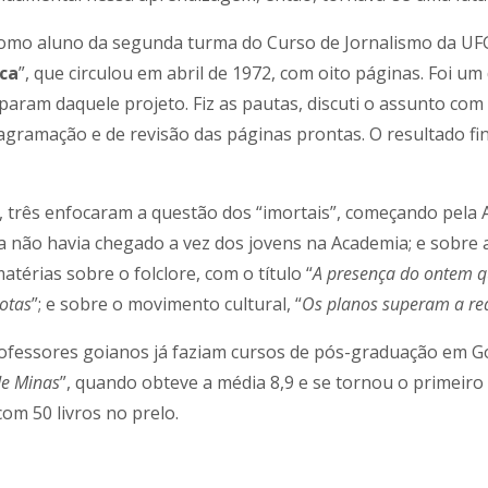
 como aluno da segunda turma do Curso de Jornalismo da UFG,
ca
”, que circulou em abril de 1972, com oito páginas. Foi 
param daquele projeto. Fiz as pautas, discuti o assunto com
iagramação e de revisão das páginas prontas. O resultado fi
, três enfocaram a questão dos “imortais”, começando pela A
da não havia chegado a vez dos jovens na Academia; e sobre 
atérias sobre o folclore, com o título “
A presença do ontem q
lotas
”; e sobre o movimento cultural, “
Os planos superam a re
ofessores goianos já faziam cursos de pós-graduação em Goiâ
de Minas
”, quando obteve a média 8,9 e se tornou o primeiro 
om 50 livros no prelo.