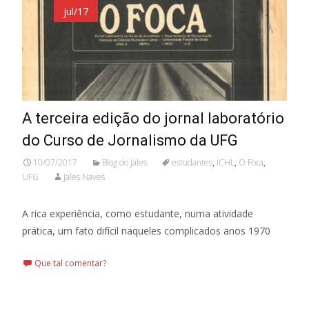
jul/17
A terceira edição do jornal laboratório
do Curso de Jornalismo da UFG
10/07/2017
Blog do Jales
estudantes
,
ICHL
,
O Foca
,
UFG
Jales Naves
A rica experiência, como estudante, numa atividade
prática, um fato difícil naqueles complicados anos 1970
Que tal comentar?