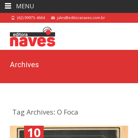
MENU
(62) 99975-4664
jales@editoranaves.com.br
Archives
Tag Archives: O Foca
10