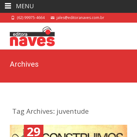
MENU
(62) 99975-4664
jales@editoranaves.com.br
Archives
Tag Archives: juventude
29