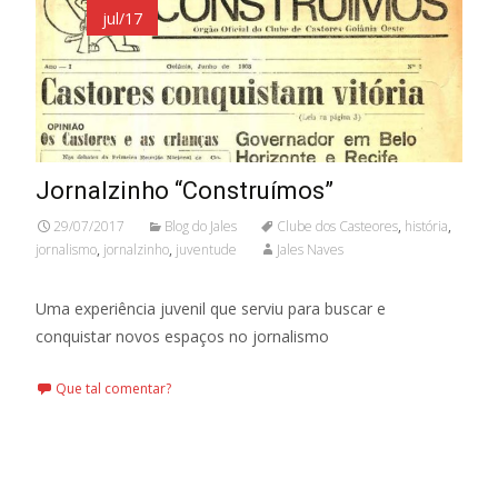
jul/17
Jornalzinho “Construímos”
29/07/2017
Blog do Jales
Clube dos Casteores
,
história
,
jornalismo
,
jornalzinho
,
juventude
Jales Naves
Uma experiência juvenil que serviu para buscar e
conquistar novos espaços no jornalismo
Que tal comentar?