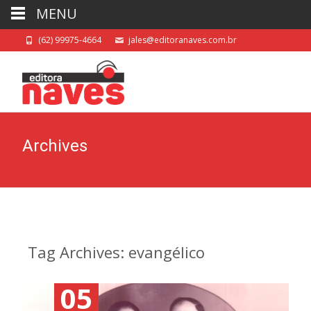
MENU
(62) 99975-4664
jales@editoranaves.com.br
Archives
Tag Archives: evangélico
05