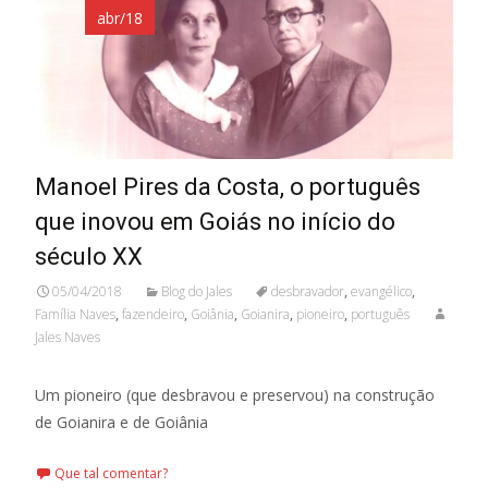
abr/18
Manoel Pires da Costa, o português
que inovou em Goiás no início do
século XX
05/04/2018
Blog do Jales
desbravador
,
evangélico
,
Família Naves
,
fazendeiro
,
Goiânia
,
Goianira
,
pioneiro
,
português
Jales Naves
Um pioneiro (que desbravou e preservou) na construção
de Goianira e de Goiânia
Que tal comentar?