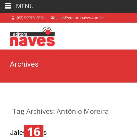
MENU
(62) 99975-4664
jales@editoranaves.com.br
Archives
Tag Archives: Antônio Moreira
16
Jales Naves