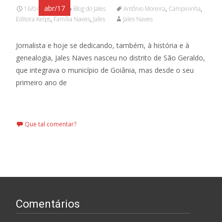
abr/17
16/04/2017
Blog do Jales
Antônio Moreira
,
Campininha
,
Editora Kelps
,
Família Naves
,
Jales
Jales Naves
Jornalista e hoje se dedicando, também, à história e à
genealogia, Jales Naves nasceu no distrito de São Geraldo,
que integrava o município de Goiânia, mas desde o seu
primeiro ano de
Leia mais…
Que tal comentar?
Comentários