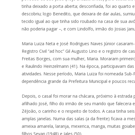
tinha deixado a porta aberta; desconfiada, foi ao quarto
descobriu; logo Benedito, que deixara de dar aulas, su
tecido igual ao que tinha sido roubado na casa de sua av
não poderia pagar –, e com Lindolfo, irmão do Josias Jan
Maria Luiza Neta e José Rodrigues Naves Júnior casaram-se
Registro Civil “ad hoc” Gil Augusto Lino e o registro d
Freitas Borges, com sua mulher, Maria. Moraram primeiro
e Raulindo Heinzelmann (41). Na época, participavam das
atividades. Nesse período, Maria Luiza foi nomeada Sub-P
dependência grande da Prefeitura Municipal e poucos rec
Depois, o casal foi morar na chácara, próximo à estrada p
afilhado José, filho do irmão de seu marido que falecera 
ZéJoão, o carinho e o respeito de todos. A casa tinha se
amplas janelas. Numa das salas (a da frente) ficava a me
ameixa amarela, laranja, mexerica, manga, muitas goiabei
filhos Sevan (1948) e Jales (50).