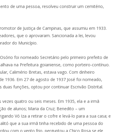
nto de uma pessoa, resolveu construir um cemitério,
-Promotor de Justiça de Campinas, que assumiu em 1933.
eadores, que o aprovaram. Sancionada a lei, levou
rador do Município.
 Osório foi nomeado Secretário pelo primeiro prefeito de
alhava na Prefeitura goianiense, como porteiro-contínuo.
ular, Calimério Bretas, estava vago. Com dinheiro
de 1936. Em 27 de agosto de 1937 José foi nomeado,
duas funções, optou por continuar Escrivão Distrital.
 vezes quatro ou seis meses. Em 1935, ela e a irmã
ção de alunos; Maria da Cruz; Benedito – um
ando Vó Iza a retirar o cofre e levá-lo para a sua casa; e
palitó que a sua irmã tinha recebido de uma pessoa do
rdou com o vento frio, perguntou a Chico Rosa se ele