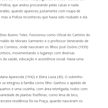
à Polícia, que andou procurando pelas casas e nada
 Geraldo, quando apareceu justamente com roupa de
, mas a Polícia reconheceu que havia sido roubado e ela
ntônio Bueno Teles. Funcionou como Oficial do Cartório do
 Arnaldo de Moraes Sarmento e o professor Venerando de
s Correios, onde nasceram os filhos José Osório (1939)
portivos, movimentando o lugarejo com diversas
s da saúde, educação e assistência social. Havia uma
aria Aparecida (1942) e Elvira Luiza (45). O sobrinho-
e se integrou à família como filho. Ganhou o apelido de
 quartos e uma cozinha, com área interligada, todos com
ariedade de plantas frutíferas, como lima de bico,
terceira residência foi na Praça, quando nasceram os