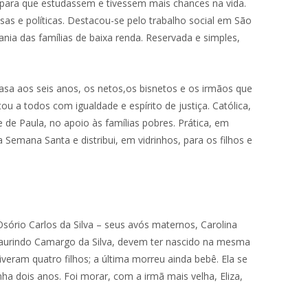
para que estudassem e tivessem mais chances na vida.
sas e políticas. Destacou-se pelo trabalho social em São
ia das famílias de baixa renda. Reservada e simples,
asa aos seis anos, os netos,os bisnetos e os irmãos que
u a todos com igualdade e espírito de justiça. Católica,
 de Paula, no apoio às famílias pobres. Prática, em
Semana Santa e distribui, em vidrinhos, para os filhos e
 Osório Carlos da Silva – seus avós maternos, Carolina
e Laurindo Camargo da Silva, devem ter nascido na mesma
veram quatro filhos; a última morreu ainda bebê. Ela se
a dois anos. Foi morar, com a irmã mais velha, Eliza,