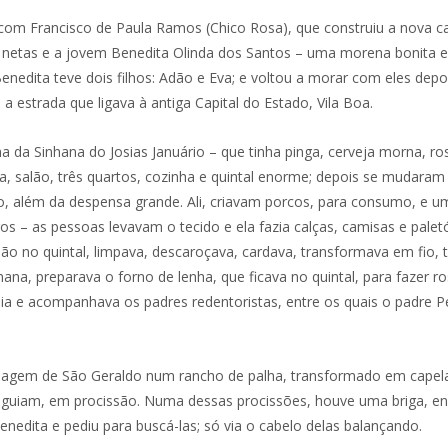
 com Francisco de Paula Ramos (Chico Rosa), que construiu a nova c
s netas e a jovem Benedita Olinda dos Santos – uma morena bonita
enedita teve dois filhos: Adão e Eva; e voltou a morar com eles dep
a estrada que ligava à antiga Capital do Estado, Vila Boa.
 da Sinhana do Josias Januário – que tinha pinga, cerveja morna, rosc
ala, salão, três quartos, cozinha e quintal enorme; depois se mudaram
além da despensa grande. Ali, criavam porcos, para consumo, e uma v
s – as pessoas levavam o tecido e ela fazia calças, camisas e palet
dão no quintal, limpava, descaroçava, cardava, transformava em fio, t
mana, preparava o forno de lenha, que ficava no quintal, para fazer r
hia e acompanhava os padres redentoristas, entre os quais o padre Pe
gem de São Geraldo num rancho de palha, transformado em capela, 
 seguiam, em procissão. Numa dessas procissões, houve uma briga, en
nedita e pediu para buscá-las; só via o cabelo delas balançando.