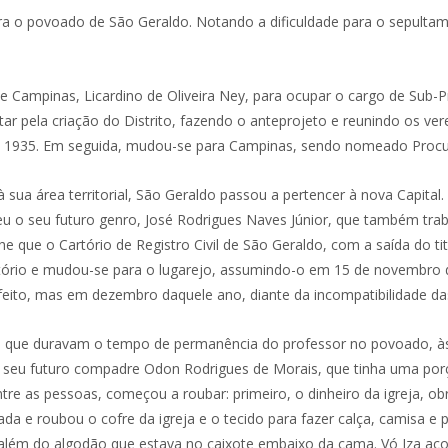
 o povoado de São Geraldo. Notando a dificuldade para o sepultame
 de Campinas, Licardino de Oliveira Ney, para ocupar o cargo de Sub
 pela criação do Distrito, fazendo o anteprojeto e reunindo os ver
, em 1935. Em seguida, mudou-se para Campinas, sendo nomeado Procu
sua área territorial, São Geraldo passou a pertencer à nova Capital.
u o seu futuro genro, José Rodrigues Naves Júnior, que também trab
 que o Cartório de Registro Civil de São Geraldo, com a saída do tit
tório e mudou-se para o lugarejo, assumindo-o em 15 de novembro 
eito, mas em dezembro daquele ano, diante da incompatibilidade das 
s, que duravam o tempo de permanência do professor no povoado, às
e seu futuro compadre Odon Rodrigues de Morais, que tinha uma por
e as pessoas, começou a roubar: primeiro, o dinheiro da igreja, obrig
a e roubou o cofre da igreja e o tecido para fazer calça, camisa e 
além do algodão que estava no caixote embaixo da cama. Vó Iza aco