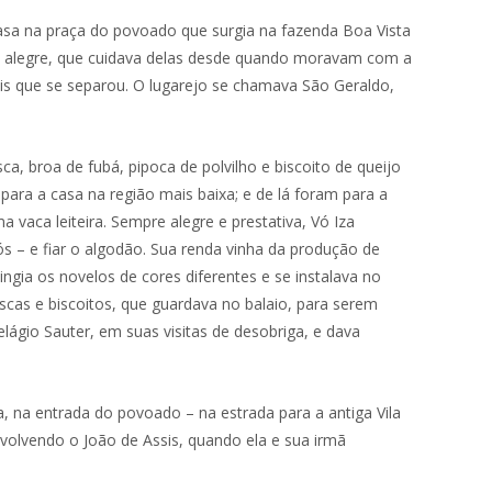
asa na praça do povoado que surgia na fazenda Boa Vista
 e alegre, que cuidava delas desde quando moravam com a
ois que se separou. O lugarejo se chamava São Geraldo,
a, broa de fubá, pipoca de polvilho e biscoito de queijo
 para a casa na região mais baixa; e de lá foram para a
aca leiteira. Sempre alegre e prestativa, Vó Iza
ós – e fiar o algodão. Sua renda vinha da produção de
ingia os novelos de cores diferentes e se instalava no
oscas e biscoitos, que guardava no balaio, para serem
lágio Sauter, em suas visitas de desobriga, e dava
na entrada do povoado – na estrada para a antiga Vila
volvendo o João de Assis, quando ela e sua irmã