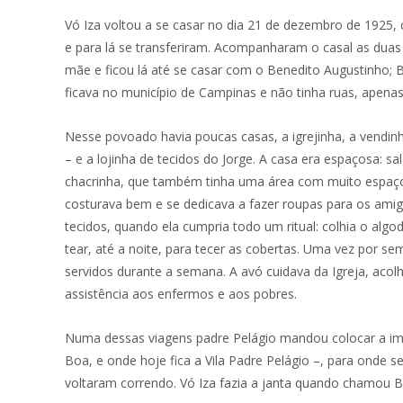
Vó Iza voltou a se casar no dia 21 de dezembro de 1925,
e para lá se transferiram. Acompanharam o casal as dua
mãe e ficou lá até se casar com o Benedito Augustinho; B
ficava no município de Campinas e não tinha ruas, apenas 
Nesse povoado havia poucas casas, a igrejinha, a vendinha
– e a lojinha de tecidos do Jorge. A casa era espaçosa: s
chacrinha, que também tinha uma área com muito espaço, 
costurava bem e se dedicava a fazer roupas para os amigo
tecidos, quando ela cumpria todo um ritual: colhia o algo
tear, até a noite, para tecer as cobertas. Uma vez por se
servidos durante a semana. A avó cuidava da Igreja, acol
assistência aos enfermos e aos pobres.
Numa dessas viagens padre Pelágio mandou colocar a ima
Boa, e onde hoje fica a Vila Padre Pelágio –, para onde
voltaram correndo. Vó Iza fazia a janta quando chamou Be