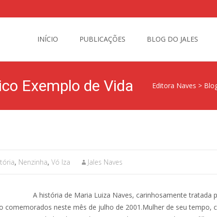
Skip
to
INÍCIO
PUBLICAÇÕES
BLOG DO JALES
content
ico Exemplo de Vida
Editora Naves
>
Blog
tória
,
Nenzinha
,
Vó Iza
Jales Naves
A história de Maria Luiza Naves, carinhosamente tratada 
do comemorados neste mês de julho de 2001.Mulher de seu tempo, co