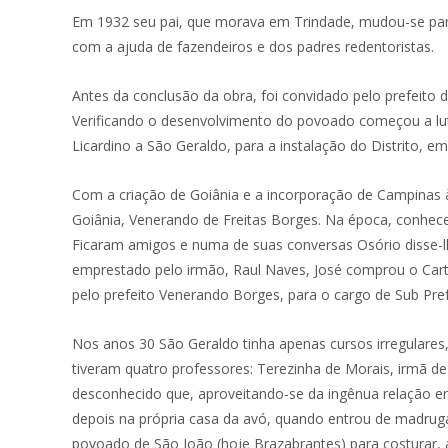
Em 1932 seu pai, que morava em Trindade, mudou-se para
com a ajuda de fazendeiros e dos padres redentoristas.
Antes da conclusão da obra, foi convidado pelo prefeito
Verificando o desenvolvimento do povoado começou a lutar
Licardino a São Geraldo, para a instalação do Distrito
Com a criação de Goiânia e a incorporação de Campinas à 
Goiânia, Venerando de Freitas Borges. Na época, conhece
Ficaram amigos e numa de suas conversas Osório disse-lhe
emprestado pelo irmão, Raul Naves, José comprou o Car
pelo prefeito Venerando Borges, para o cargo de Sub Pref
Nos anos 30 São Geraldo tinha apenas cursos irregulare
tiveram quatro professores: Terezinha de Morais, irmã d
desconhecido que, aproveitando-se da ingênua relação entr
depois na própria casa da avó, quando entrou de madrugad
povoado de São João (hoje Brazabrantes) para costurar, 