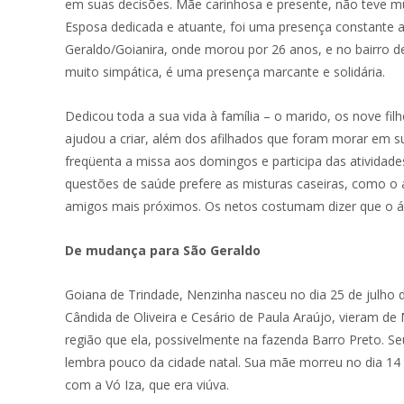
em suas decisões. Mãe carinhosa e presente, não teve m
Esposa dedicada e atuante, foi uma presença constante ao
Geraldo/Goianira, onde morou por 26 anos, e no bairro d
muito simpática, é uma presença marcante e solidária.
Dedicou toda a sua vida à família – o marido, os nove fi
ajudou a criar, além dos afilhados que foram morar em sua
freqüenta a missa aos domingos e participa das atividade
questões de saúde prefere as misturas caseiras, como o ál
amigos mais próximos. Os netos costumam dizer que o álc
De mudança para São Geraldo
Goiana de Trindade, Nenzinha nasceu no dia 25 de julho de
Cândida de Oliveira e Cesário de Paula Araújo, vieram de
região que ela, possivelmente na fazenda Barro Preto. Se
lembra pouco da cidade natal. Sua mãe morreu no dia 14 d
com a Vó Iza, que era viúva.