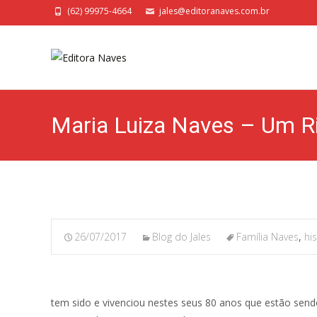
(62) 99975-4664
jales@editoranaves.com.br
Maria Luiza Naves – Um R
26/07/2017
Blog do Jales
Família Naves
,
his
tem sido e vivenciou nestes seus 80 anos que estão sen