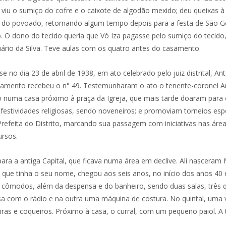
 e viu o sumiço do cofre e o caixote de algodão mexido; deu queixas 
miu do povoado, retornando algum tempo depois para a festa de São
ó. O dono do tecido queria que Vó Iza pagasse pelo sumiço do tecido
uário da Silva. Teve aulas com os quatro antes do casamento.
 no dia 23 de abril de 1938, em ato celebrado pelo juiz distrital, A
e casamento recebeu o n° 49. Testemunharam o ato o tenente-coronel
 numa casa próximo à praça da Igreja, que mais tarde doaram para o
 festividades religiosas, sendo noveneiros; e promoviam torneios es
refeita do Distrito, marcando sua passagem com iniciativas nas área
ursos.
ara a antiga Capital, que ficava numa área em declive. Ali nasceram M
e que tinha o seu nome, chegou aos seis anos, no início dos anos 40 
is cômodos, além da despensa e do banheiro, sendo duas salas, três
sa com o rádio e na outra uma máquina de costura. No quintal, uma v
ras e coqueiros. Próximo à casa, o curral, com um pequeno paiol. A 