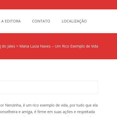
Busque
A EDITORA
CONTATO
LOCALIZAÇÃO
por:
 do Jales
>
Maria Luiza Naves – Um Rico Exemplo de Vida
por Nenzinha, é um rico exemplo de vida
, por tudo que ela
nselheira e amiga, é firme em suas ações e respeitada