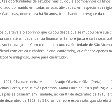
uitas oportunidades de estudos mas cuidou e acompanhou os filhos 
 lado do marido em todas as suas atividades, em especial as religio
e Campinas, onde mora há 50 anos, trabalhando no resgate da cidadan
lhos que teve e o sobrinho que cuidou desde que se mudou para sua c
 casa até a independência financeira. Sempre justa e carinhosa, trato
s sociais da Igreja. Com o marido, atuou na Sociedade de São Vicente
cool com arnica e cânfora (álcool canforado), que fabrica apenas na 
ool “é milagroso, serve para curar tudo”.
 1921, filha da mineira Maria de Araújo Oliveira e Silva (Preta) e de
 Minas Gerais, e seus avós paternos, Maria Luiza de Jesus (Vó Iza) 
us pais se casaram em Trindade, no dia 07 de dezembro de 1916, e ti
e dezembro de 1923, às 5 horas, de febre espanhola, quando ela tinh