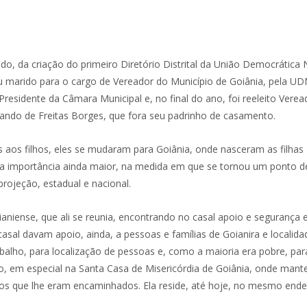
o, da criação do primeiro Diretório Distrital da União Democrática 
u marido para o cargo de Vereador do Município de Goiânia, pela U
 Presidente da Câmara Municipal e, no final do ano, foi reeleito Vere
rando de Freitas Borges, que fora seu padrinho de casamento.
os filhos, eles se mudaram para Goiânia, onde nasceram as filhas 
a importância ainda maior, na medida em que se tornou um ponto de ap
rojeção, estadual e nacional.
aniense, que ali se reunia, encontrando no casal apoio e segurança em
asal davam apoio, ainda, a pessoas e famílias de Goianira e localid
balho, para localização de pessoas e, como a maioria era pobre, par
ão, em especial na Santa Casa de Misericórdia de Goiânia, onde man
os que lhe eram encaminhados. Ela reside, até hoje, no mesmo ende