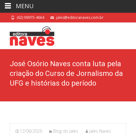
MENU
(62) 99975-4664
jales@editoranaves.com.br
José Osório Naves conta luta pela
criação do Curso de Jornalismo da
UFG e histórias do período
12/06/2026
Blog do Jales
Jales Naves