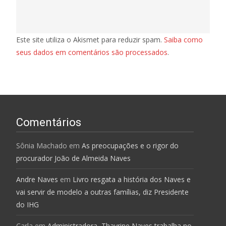
Este site utiliza o Akismet para reduzir spam.
Saiba como
seus dados em comentários são processados
.
Comentários
Sônia Machado
em
As preocupações e o rigor do
procurador João de Almeida Naves
Andre Naves
em
Livro resgata a história dos Naves e
vai servir de modelo a outras famílias, diz Presidente
do IHG
Carla
em
Administradora, Thayrine Naves trabalha no