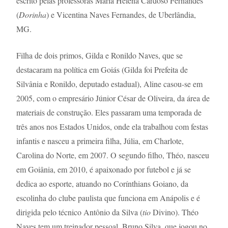
escrito pelas professoras Maria Helena Cardoso Fernandes
(
Dorinha
) e Vicentina Naves Fernandes, de Uberlândia,
MG.
Filha de dois primos, Gilda e Ronildo Naves, que se
destacaram na política em Goiás (Gilda foi Prefeita de
Silvânia e Ronildo, deputado estadual), Aline casou-se em
2005, com o empresário Júnior César de Oliveira, da área de
materiais de construção. Eles passaram uma temporada de
três anos nos Estados Unidos, onde ela trabalhou com festas
infantis e nasceu a primeira filha, Júlia, em Charlote,
Carolina do Norte, em 2007. O segundo filho, Théo, nasceu
em Goiânia, em 2010, é apaixonado por futebol e já se
dedica ao esporte, atuando no Corínthians Goiano, da
escolinha do clube paulista que funciona em Anápolis e é
dirigida pelo técnico Antônio da Silva (
tio
Divino). Théo
Naves tem um treinador pessoal, Bruno Silva, que jogou no