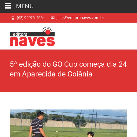
MENU
(62) 99975-4664
jales@editoranaves.com.br
5ª edição do GO Cup começa dia 24
em Aparecida de Goiânia