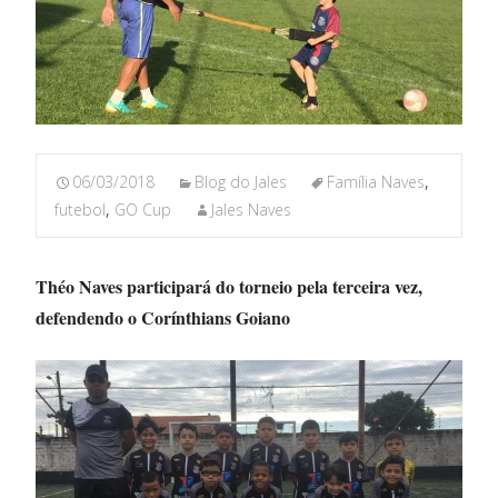
06/03/2018
Blog do Jales
Família Naves
,
futebol
,
GO Cup
Jales Naves
Théo Naves participará do torneio pela terceira vez,
defendendo o Corínthians Goiano