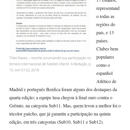
representand
o todas as
regiões do
país, e 13
países.
Clubes bem
populares
Théo Naves – recorte anunciando sua participação no
torneio internacional de futebol infantil. A Redação, p.
como o
10, em 07.02.2018
espanhol
Atlético de
Madrid e português Benfica foram alguns dos destaques da
quarta edição; a equipe lusa chegou à final ouro contra o
Grêmio, na categoria Sub11. Mas, quem levou a melhor foi o
tricolor gaúcho, que já garantiu a participação na quinta
edição, em três categorias (Sub10, Sub11 e Sub12).