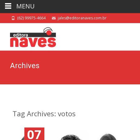
MENU
(62) 99975-4664
jales@editoranaves.com.br
Archives
Tag Archives: votos
07