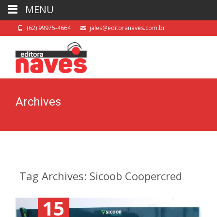
MENU
(62) 99975-4664
jales@editoranaves.com.br
Archives
Tag Archives: Sicoob Coopercred
15