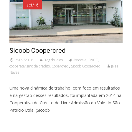
set/16
Sicoob Coopercred
15/09/2016
Blog do Jales
Assovale
,
BNCC
,
cooperativismo de crédito
,
Copercredi
,
Sicoob Coopercred
Jales
Naves
Uma nova dinâmica de trabalho, com foco em resultados
e na gestão desses resultados, foi implantada em 2014 na
Cooperativa de Crédito de Livre Admissão do Vale do São
Patrício Ltda. (Sicoob
Leia mais…