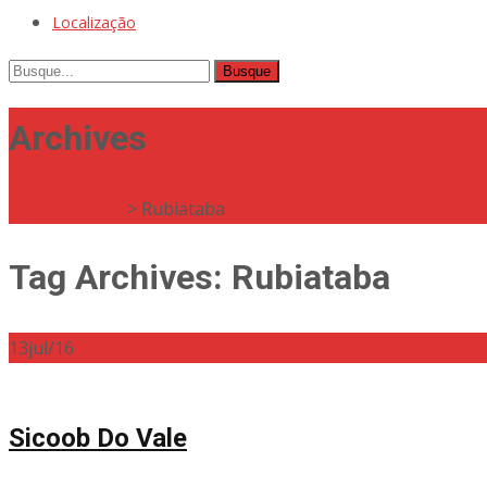
Localização
Busque
por:
Archives
Editora Naves
>
Rubiataba
Tag Archives: Rubiataba
13
jul/16
Sicoob Do Vale