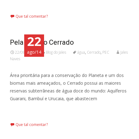
Leia mais…
Que tal comentar?
22
Pela PEC do Cerrado
ago/14
22/08/2014
Blog do Jales
água
,
Cerrado
,
PEC
Jales
Naves
Área prioritária para a conservação do Planeta e um dos
biomas mais ameaçados, o Cerrado possui as maiores
reservas subterrâneas de água doce do mundo: Aquíferos
Guarani, Bambuí e Urucaia, que abastecem
Leia mais…
Que tal comentar?