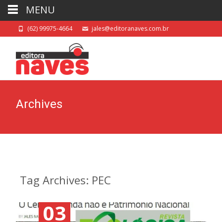
MENU
(62) 99975-4664
jales@editoranaves.com.br
Archives
Tag Archives: PEC
03