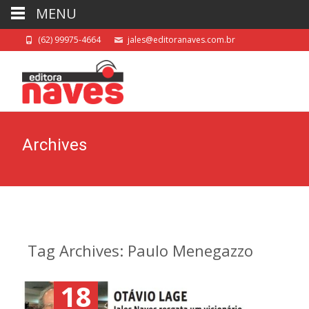
MENU
(62) 99975-4664
jales@editoranaves.com.br
Archives
Tag Archives: Paulo Menegazzo
18