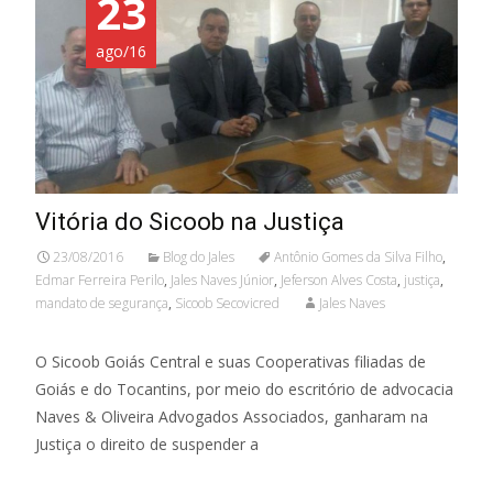
23
ago/16
Vitória do Sicoob na Justiça
23/08/2016
Blog do Jales
Antônio Gomes da Silva Filho
,
Edmar Ferreira Perilo
,
Jales Naves Júnior
,
Jeferson Alves Costa
,
justiça
,
mandato de segurança
,
Sicoob Secovicred
Jales Naves
O Sicoob Goiás Central e suas Cooperativas filiadas de
Goiás e do Tocantins, por meio do escritório de advocacia
Naves & Oliveira Advogados Associados, ganharam na
Justiça o direito de suspender a
Leia mais…