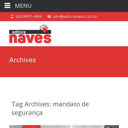
MENU
(62) 99975-4664
jales@editoranaves.com.br
Archives
Tag Archives: mandato de
segurança