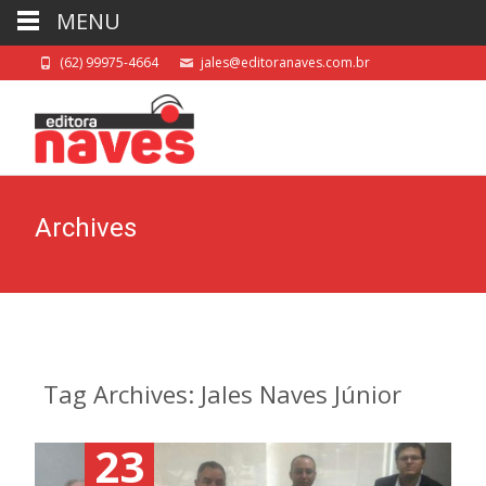
MENU
(62) 99975-4664
jales@editoranaves.com.br
Archives
Tag Archives: Jales Naves Júnior
23