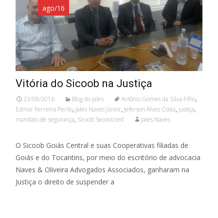
ago/16
Vitória do Sicoob na Justiça
23/08/2016
Blog do Jales
Antônio Gomes da Silva Filho
,
Edmar Ferreira Perilo
,
Jales Naves Júnior
,
Jeferson Alves Costa
,
justiça
,
mandato de segurança
,
Sicoob Secovicred
Jales Naves
O Sicoob Goiás Central e suas Cooperativas filiadas de
Goiás e do Tocantins, por meio do escritório de advocacia
Naves & Oliveira Advogados Associados, ganharam na
Justiça o direito de suspender a
Leia mais…