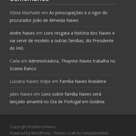
Sônia Machado
em
As preocupações e o rigor do
procurador João de Almeida Naves
Andre Naves
em
Livro resgata a história dos Naves e
vai servir de modelo a outras famílias, diz Presidente
do IHG
Carla
em
Administradora, Thayrine Naves trabalha no
Scania Banco
Luciana Naves Volpe
em
Família Naves brasileira
Jales Naves
em
Livro sobre família Naves será
lançado amanhã no Dia de Portugal em Goiânia
Copyright © Editora Naves
Powered by WordPress
, Theme
i-craft
by TemplatesNext.