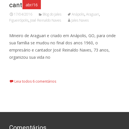
cantor
abr/16
17/04/2016
Blog do Jales
Anápolis
,
Araguari
,
Figueirópolis
,
José Reinaldo Naves
Jales Naves
Mineiro de Araguari e criado em Anápolis, GO, para onde
sua família se mudou no final dos anos 1960, o
empresário e cantador José Reinaldo Naves, 73 anos,
organizou sua vida no
Leia mais…
Leia todos 6 comentários
Comentários