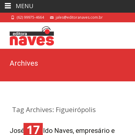
MENU
(62) 99975-4664
jales@editoranaves.com.br
Archives
Tag Archives: Figueirópolis
17
José Reinaldo Naves, empresário e