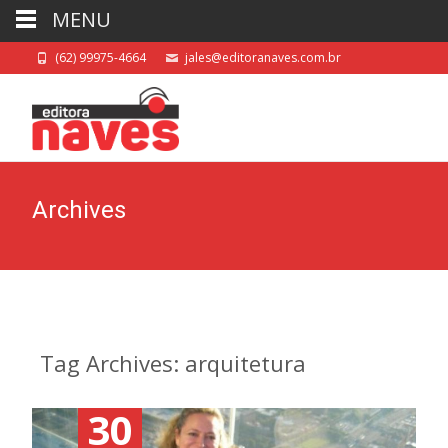
MENU
(62) 99975-4664
jales@editoranaves.com.br
Archives
Tag Archives: arquitetura
30