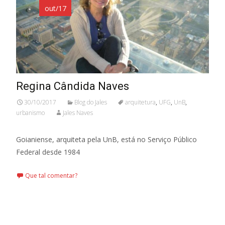
out/17
Regina Cândida Naves
30/10/2017
Blog do Jales
arquitetura
,
UFG
,
UnB
,
urbanismo
Jales Naves
Goianiense, arquiteta pela UnB, está no Serviço Público
Federal desde 1984
Que tal comentar?