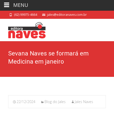
MENU
(62) 99975-4664
jales@editoranaves.com.br
Sevana Naves se formará em
Medicina em janeiro
22/12/2024
Blog do Jales
Jales Naves