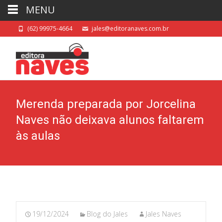
MENU
(62) 99975-4664
jales@editoranaves.com.br
Merenda preparada por Jorcelina
Naves não deixava alunos faltarem
às aulas
19/12/2024
Blog do Jales
Jales Naves