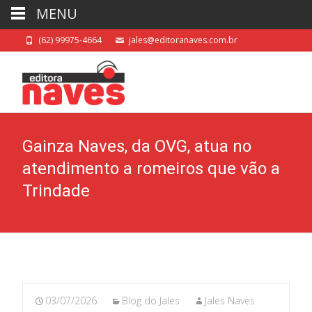
MENU
(62) 99975-4664
jales@editoranaves.com.br
Gainza Naves, da OVG, atua no
atendimento a romeiros que vão a
Trindade
03/07/2026
Blog do Jales
Jales Naves