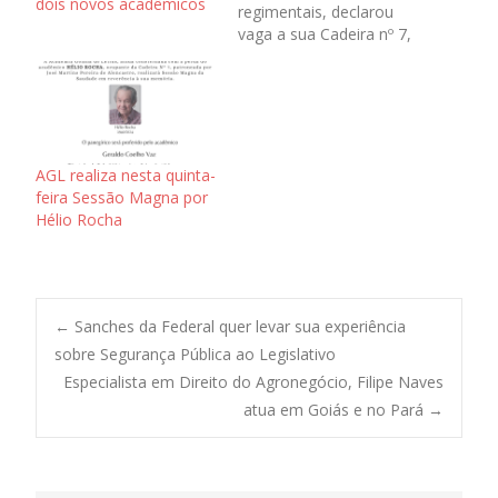
dois novos acadêmicos
regimentais, declarou
vaga a sua Cadeira nº 7,
cujo patrono é o escritor
José Martins Pereira de
Alencastre – professor,
historiador e político
brasileiro, foi Presidente
da Província de Goiás,
AGL realiza nesta quinta-
de 21 de abril de 1861 a
feira Sessão Magna por
26 de…
Hélio Rocha
Post
←
Sanches da Federal quer levar sua experiência
sobre Segurança Pública ao Legislativo
Especialista em Direito do Agronegócio, Filipe Naves
navigation
atua em Goiás e no Pará
→