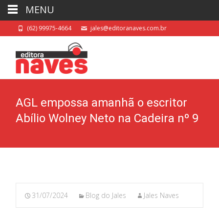
MENU
(62) 99975-4664
jales@editoranaves.com.br
AGL empossa amanhã o escritor
Abílio Wolney Neto na Cadeira nº 9
31/07/2024
Blog do Jales
Jales Naves