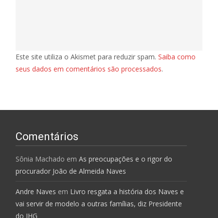
Este site utiliza o Akismet para reduzir spam.
Saiba como
seus dados em comentários são processados
.
Comentários
Sônia Machado
em
As preocupações e o rigor do
procurador João de Almeida Naves
Andre Naves
em
Livro resgata a história dos Naves e
vai servir de modelo a outras famílias, diz Presidente
do IHG