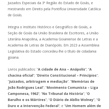
Juizados Especiais da 3ª Região do Estado de Goiás, e
mestrando em Direito pela Pontifícia Universidade Católica
de Goiás.
Integra o Instituto Histórico e Geográfico de Goiás, a
Seção de Goiás da União Brasileira de Escritores, a União
Literária Anapolina, a Academia Goianiense de Letras e a
Academia de Letras de Dianópolis. Em 2023 a Assembleia
Legislativa do Estado concedeu-lhe o título de cidadania
goiana.
Livros publicados: “
A cidade de Ana – Anápolis
”; “
A
chacina oficial
”; “
Direito Constitucional – Princípios
”;
“
Juizados, arbitragem e mediação
”. “
Memórias de
João Rodrigues Leal
”; “
Movimento Comunista – Liga
Camponesa, 1962
”; “
No Tribunal da História
”; “
O
Barulho e os Mártires
”; “
O Diário de Abílio Wolney
”; “
O
Duro e a Intervenção Federal
”; e “
Um Homem além de