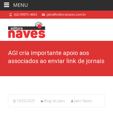
MENU
(62) 99975-4664
jales@editoranaves.com.br
AGI cria importante apoio aos
associados ao enviar link de jornais
19/03/2025
Blog do Jales
Jales Naves