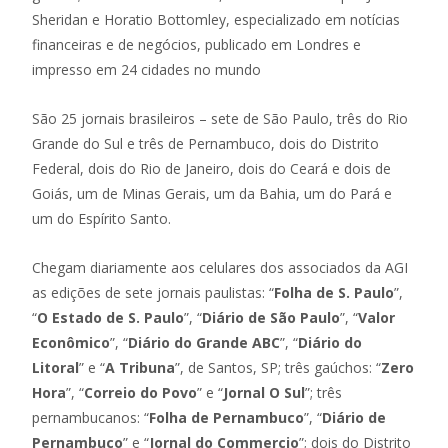
Sheridan e Horatio Bottomley, especializado em notícias
financeiras e de negócios, publicado em Londres e
impresso em 24 cidades no mundo
São 25 jornais brasileiros – sete de São Paulo, três do Rio
Grande do Sul e três de Pernambuco, dois do Distrito
Federal, dois do Rio de Janeiro, dois do Ceará e dois de
Goiás, um de Minas Gerais, um da Bahia, um do Pará e
um do Espírito Santo.
Chegam diariamente aos celulares dos associados da AGI
as edições de sete jornais paulistas: “
Folha de S. Paulo
”,
“
O Estado de S. Paulo
”, “
Diário de São Paulo
”, “
Valor
Econômico
”, “
Diário do Grande ABC
”, “
Diário do
Litoral
” e “
A Tribuna
”, de Santos, SP; três gaúchos: “
Zero
Hora
”, “
Correio do Povo
” e “
Jornal O Sul
”; três
pernambucanos: “
Folha de Pernambuco
”, “
Diário de
Pernambuco
” e “
Jornal do Commercio
”; dois do Distrito