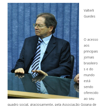
Valterli
Guedes
O acesso
aos
principais
jornais
brasileiro
s e do
mundo
está
sendo
oferecido
ao seu
quadro social, graciosamente, pela Associação Goiana de