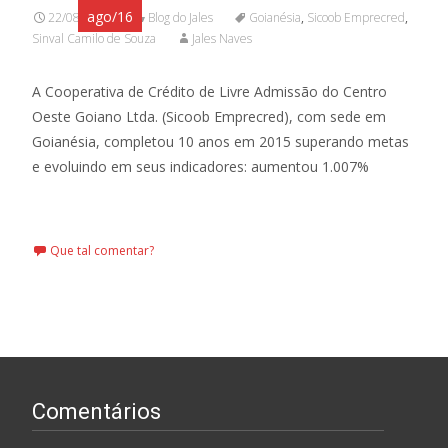
ago/16
22/08/2016
Blog do Jales
Goianésia
,
Sicoob Emprecred
,
Sinval Camilo de Souza
Jales Naves
A Cooperativa de Crédito de Livre Admissão do Centro
Oeste Goiano Ltda. (Sicoob Emprecred), com sede em
Goianésia, completou 10 anos em 2015 superando metas
e evoluindo em seus indicadores: aumentou 1.007%
Leia mais…
Que tal comentar?
Comentários