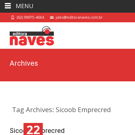
MENU
(62) 99975-4664
jales@editoranaves.com.br
Archives
Tag Archives: Sicoob Emprecred
22
Sicoob Emprecred