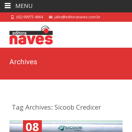
MENU
(62) 99975-4664
jales@editoranaves.com.br
Archives
Tag Archives: Sicoob Credicer
08