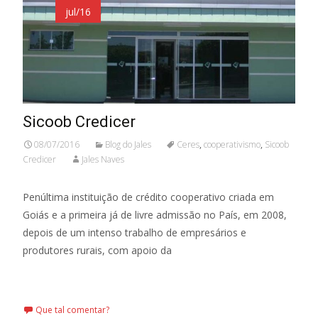
jul/16
Sicoob Credicer
08/07/2016
Blog do Jales
Ceres
,
cooperativismo
,
Sicoob
Credicer
Jales Naves
Penúltima instituição de crédito cooperativo criada em
Goiás e a primeira já de livre admissão no País, em 2008,
depois de um intenso trabalho de empresários e
produtores rurais, com apoio da
Leia mais…
Que tal comentar?