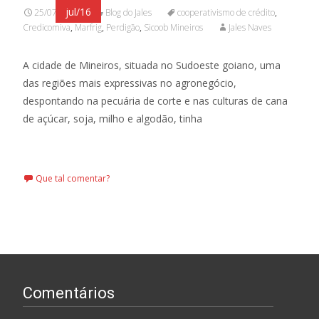
jul/16
25/07/2016
Blog do Jales
cooperativismo de crédito
,
Credicomiva
,
Marfrig
,
Perdigão
,
Sicoob Mineiros
Jales Naves
A cidade de Mineiros, situada no Sudoeste goiano, uma
das regiões mais expressivas no agronegócio,
despontando na pecuária de corte e nas culturas de cana
de açúcar, soja, milho e algodão, tinha
Leia mais…
Que tal comentar?
Comentários