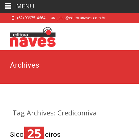
MENU
(62) 99975-4664
jales@editoranaves.com.br
Archives
Tag Archives: Credicomiva
25
Sicoob Mineiros