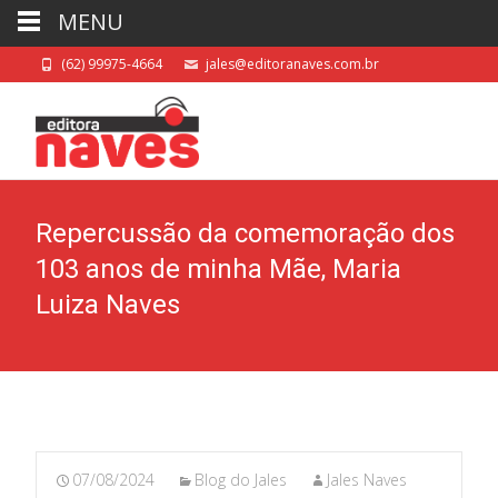
MENU
(62) 99975-4664
jales@editoranaves.com.br
Repercussão da comemoração dos
103 anos de minha Mãe, Maria
Luiza Naves
07/08/2024
Blog do Jales
Jales Naves