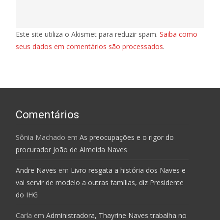
Este site utiliza o Akismet para reduzir spam.
Saiba como
seus dados em comentários são processados
.
Comentários
Sônia Machado
em
As preocupações e o rigor do
procurador João de Almeida Naves
Andre Naves
em
Livro resgata a história dos Naves e
vai servir de modelo a outras famílias, diz Presidente
do IHG
Carla
em
Administradora, Thayrine Naves trabalha no