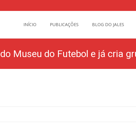
Skip
to
INÍCIO
PUBLICAÇÕES
BLOG DO JALES
content
 do Museu do Futebol e já cria g
Editora Naves
>
Blog do Jales
>
IHGG vai lutar pe