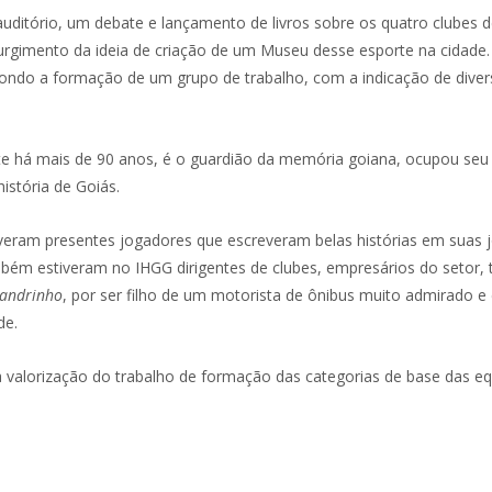
auditório, um debate e lançamento de livros sobre os quatro clube
surgimento da ideia de criação de um Museu desse esporte na cidade. 
do a formação de um grupo de trabalho, com a indicação de diversas
iste há mais de 90 anos, é o guardião da memória goiana, ocupou seu
stória de Goiás.
eram presentes jogadores que escreveram belas histórias em suas j
m estiveram no IHGG dirigentes de clubes, empresários do setor, t
andrinho
, por ser filho de um motorista de ônibus muito admirado e
de.
a valorização do trabalho de formação das categorias de base das 