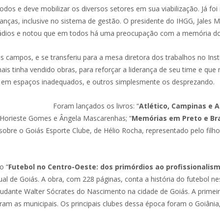
dos e deve mobilizar os diversos setores em sua viabilização. Já foi 
nças, inclusive no sistema de gestão. O presidente do IHGG, Jales M
tádios e notou que em todos há uma preocupação com a memória do 
 campos, e se transferiu para a mesa diretora dos trabalhos no Insti
s tinha vendido obras, para reforçar a liderança de seu time e que m
o em espaços inadequados, e outros simplesmente os desprezando.
Foram lançados os livros: “
Atlético, Campinas e 
 Horieste Gomes e Ângela Mascarenhas; “
Memórias em Preto e Bra
sobre o Goiás Esporte Clube, de Hélio Rocha, representado pelo filh
o “
Futebol no Centro-Oeste: dos primórdios ao profissionalism
l de Goiás. A obra, com 228 páginas, conta a história do futebol ne
udante Walter Sócrates do Nascimento na cidade de Goiás. A prime
m as municipais. Os principais clubes dessa época foram o Goiânia, o