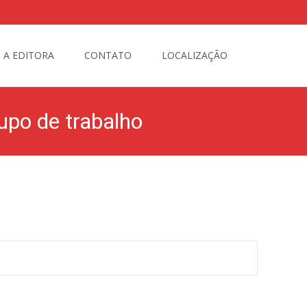
Busque
A EDITORA
CONTATO
LOCALIZAÇÃO
por:
rupo de trabalho
la criação do Museu do Futebol e já cria grupo de trabalho