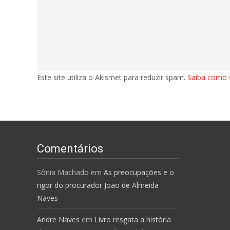
Este site utiliza o Akismet para reduzir spam.
Saiba como 
Comentários
Sônia Machado
em
As preocupações e o
rigor do procurador João de Almeida
Naves
Andre Naves
em
Livro resgata a história