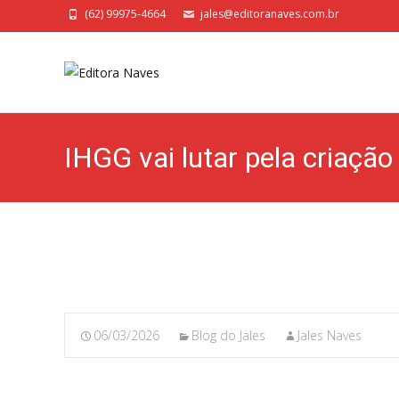
(62) 99975-4664
jales@editoranaves.com.br
IHGG vai lutar pela criação
06/03/2026
Blog do Jales
Jales Naves