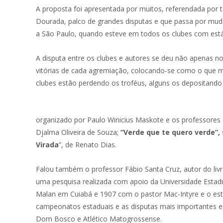
A proposta foi apresentada por muitos, referendada por to
Dourada, palco de grandes disputas e que passa por muda
a São Paulo, quando esteve em todos os clubes com es
A disputa entre os clubes e autores se deu não apenas nos
vitórias de cada agremiação, colocando-se como o que mai
clubes estão perdendo os troféus, alguns os depositand
organizado por Paulo Winicius Maskote e os professores
Djalma Oliveira de Souza;
“
Verde que te quero verde”,
Virada
”, de Renato Dias.
Falou também o professor Fábio Santa Cruz, autor do livr
uma pesquisa realizada com apoio da Universidade Estadua
Malan em Cuiabá e 1907 com o pastor Mac-Intyre e o est
campeonatos estaduais e as disputas mais importantes era
Dom Bosco e Atlético Matogrossense.