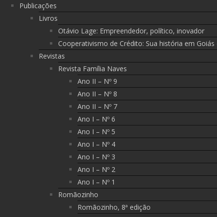
Publicações
Livros
Otávio Lage: Empreendedor, político, inovador
Cooperativismo de Crédito: Sua história em Goiás
Revistas
Revista Família Naves
Ano II – Nº 9
Ano II – Nº 8
Ano II – Nº 7
Ano I – Nº 6
Ano I – Nº 5
Ano I – Nº 4
Ano I – Nº 3
Ano I – Nº 2
Ano I – Nº 1
Romãozinho
Romãozinho, 8ª edição