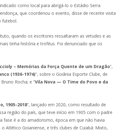
indicado como local para abrigá-lo o Estádio Serra
endonça, que coordenou o evento, disse de recente visita
futebol.
tuto, quando os escritores ressaltaram as virtudes e as
ais tinha história e troféus. Foi denunciado que os
Accioly – Memórias da Força Quente de um Dragão
”,
nco (1936-1974)
”, sobre o Goiânia Esporte Clube, de
o Bruno Rocha; e “
Vila Nova — O Time do Povo e da
o, 1905-2018
“, lançado em 2020, como resultado de
ssa região do país, que teve início em 1905 com o padre
ira fase é a do amadorismo, época em que não havia
 Atlético Goianiense, e três clubes de Cuiabá: Mixto,