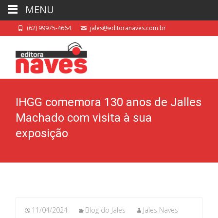
MENU
(62) 99975-4664
jales@editoranaves.com.br
IHGG comemora 130 anos de Jalles
Machado com visita à sua
exposição
11/04/2024
Blog do Jales
Jales Naves