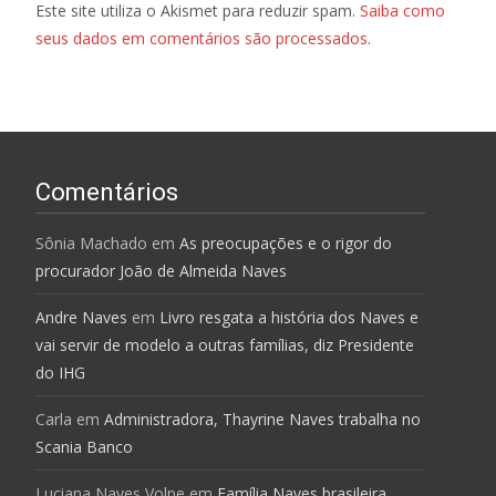
Este site utiliza o Akismet para reduzir spam.
Saiba como
seus dados em comentários são processados
.
Comentários
Sônia Machado
em
As preocupações e o rigor do
procurador João de Almeida Naves
Andre Naves
em
Livro resgata a história dos Naves e
vai servir de modelo a outras famílias, diz Presidente
do IHG
Carla
em
Administradora, Thayrine Naves trabalha no
Scania Banco
Luciana Naves Volpe
em
Família Naves brasileira