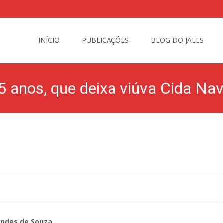
Skip
to
INÍCIO
PUBLICAÇÕES
BLOG DO JALES
content
 anos, que deixa viúva Cida Nave
Editora Naves
>
Blog do Jales
>
Faleceu Valace d
ndes de Souza