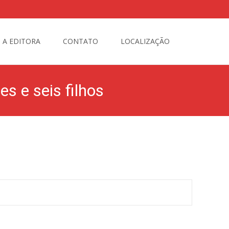
Busque
A EDITORA
CONTATO
LOCALIZAÇÃO
por:
s e seis filhos
e Souza, 95 anos, que deixa viúva Cida Naves e seis filhos