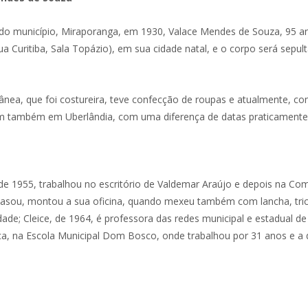
 do município, Miraporanga, em 1930, Valace Mendes de Souza, 95 ano
a Curitiba, Sala Topázio), em sua cidade natal, e o corpo será sepult
nea, que foi costureira, teve confecção de roupas e atualmente, com 
am também em Uberlândia, com uma diferença de datas praticamente
 de 1955, trabalhou no escritório de Valdemar Araújo e depois na Co
asou, montou a sua oficina, quando mexeu também com lancha, triciclos
ade; Cleice, de 1964, é professora das redes municipal e estadual de 
ica, na Escola Municipal Dom Bosco, onde trabalhou por 31 anos e a