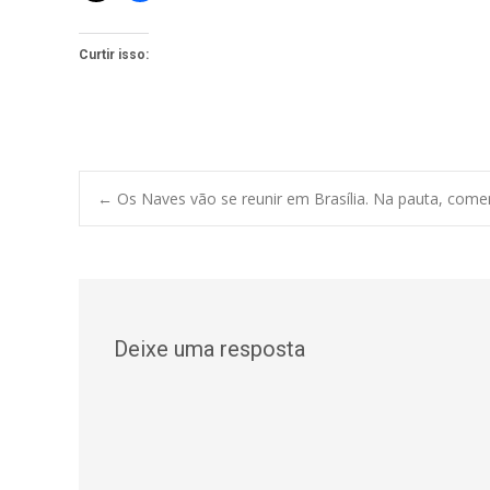
Curtir isso:
Post
←
Os Naves vão se reunir em Brasília. Na pauta, come
navigation
Deixe uma resposta