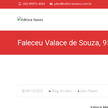
(62) 99975-4664
jales@editoranaves.com.br
Faleceu Valace de Souza, 95
06/10/2025
Blog do Jales
Jales Naves
Valace Me