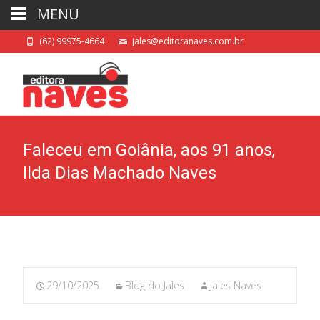
MENU
(62) 99975-4664
jales@editoranaves.com.br
Faleceu em Goiânia, aos 91 anos,
Ilda Dias Machado Naves
29/10/2025
Blog do Jales
Jales Naves