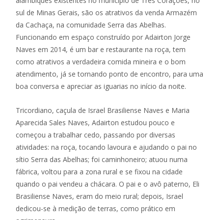
alambiques existentes no município de Três Corações, no
sul de Minas Gerais, são os atrativos da venda Armazém
da Cachaça, na comunidade Serra das Abelhas.
Funcionando em espaço construído por Adairton Jorge
Naves em 2014, é um bar e restaurante na roça, tem
como atrativos a verdadeira comida mineira e o bom
atendimento, já se tornando ponto de encontro, para uma
boa conversa e apreciar as iguarias no início da noite.
Tricordiano, caçula de Israel Brasiliense Naves e Maria
Aparecida Sales Naves, Adairton estudou pouco e
começou a trabalhar cedo, passando por diversas
atividades: na roça, tocando lavoura e ajudando o pai no
sítio Serra das Abelhas; foi caminhoneiro; atuou numa
fábrica, voltou para a zona rural e se fixou na cidade
quando o pai vendeu a chácara. O pai e o avô paterno, Eli
Brasiliense Naves, eram do meio rural; depois, Israel
dedicou-se à medição de terras, como prático em